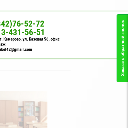
842)76-52-72
Заказать обратный звонок
13-431-56-51
г. Кемерово, ул. Базовая 5б, офис
таж
ebel42@gmail.com