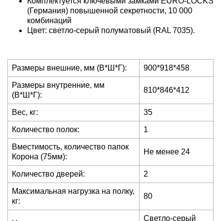
Комплектуется ключевыми замками EURO-LOCKS
(Германия) повышенной секретности, 10 000
комбинаций
Цвет: светло-серый полуматовый (RAL 7035).
Размеры внешние, мм (В*Ш*Г):
900*918*458
Размеры внутренние, мм
810*846*412
(В*Ш*Г):
Вес, кг:
35
Количество полок:
1
Вместимость, количество папок
Не менее 24
Корона (75мм):
Количество дверей:
2
Максимальная нагрузка на полку,
80
кг:
Светло-серый