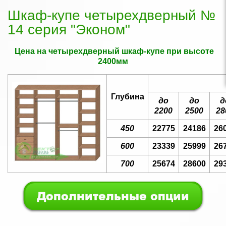
Шкаф-купе четырехдверный №
14 серия "Эконом"
Цена на четырехдверный шкаф-купе при высоте
2400мм
Глубина
до
до
д
2200
2500
28
450
22775
24186
26
600
23339
25999
26
700
25674
28600
29